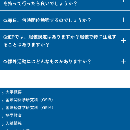
IEPは英語力が中級程度の方々を想定して作り上げられた講座
を持って行ったら良いでしょうか？
す。TOEFLの点数が高くても、英作文や英語のプレゼンテー
ですので、レベルによっては受講をお断りすることがありま
A:14.5平米で、基本的には、洗面道具、洋服、勉強道具、ス
ションについてきちんとした訓練を受けている方は意外と少な
す。
Q:毎日、何時間位勉強するのでしょうか？
ポーツ用具等の身の回りのものだけで大丈夫です。自炊をする
いです。
方は、食器・鍋類も必要です。居室には、エアコン、バス・ト
A:IEPの授業自体は週に23時間です。授業以外の学習時間は、
Q:IEPでは、服装規定はありますか？服装で特に注意す
イレ、ベッド（寝具・シーツ付）、学習机、椅子、ランプ、引
個人差はありますが、 予習・復習・宿題で1日平均4時間程度
ることはありますか？
出し・棚付ワードローブ、ベッド下収納等が装備されていま
です。
す。タオル、コップ、スリッパ等はご用意ください。
A:授業中はカジュアルな服装でかまいません。ただし、最終日
Q:課外活動にはどんなものがありますか？
最寄りのJR浦佐駅、近隣のショッピングセンターへは、定期
の修了証書授与式（パーティー）では、セミフォーマルな服装
的に大学の無料バスが運行していますが、自家用車等があると
でお願いしていますので、スーツ等を1着ご用意ください。
A:ジョギング、テニス、サッカー、卓球、バドミントン、バ
なお利便性が高まります。
レーボール、ハイキング、バーベキュー、 パーティー、映画
鑑賞、音楽鑑賞、クラス毎の食事会等があります。課外活動で
大学概要
のコミュニケーションも全て英語で行っています。
国際関係学研究科（GSIR）
国際経営学研究科（GSIM）
語学教育
入試情報