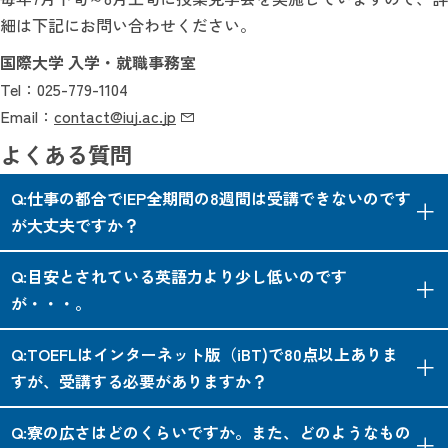
細は下記にお問い合わせください。
国際大学 入学・就職事務室
Tel：025-779-1104
Email：
contact@iuj.ac.jp
よくある質問
Q:仕事の都合でIEP全期間の8週間は受講できないのです
が大丈夫ですか？
A:教育的効果と講座運営上の理由で、全期間受講できることが
Q:目安とされている英語力より少し低いのです
条件となっておりますので、ご了承ください。
が・・・。
A:提示したTOEICの点数はあくまでも目安で、受講の可否はそ
Q:TOEFLはインターネット版（iBT)で80点以上ありま
の他の書類や英語エッセイ、英語面接の結果と合わせて総合的
すが、受講する必要がありますか？
に決めています。ですから、点数が少々足りないから受講でき
A:コミュニケーション能力やライティングに不安のある方に
ないということではありませんのでご安心ください。ただし、
Q:寮の広さはどのくらいですか。また、どのようなもの
は、TOEFLの点数にかかわらず、IEPの受講をお勧めしていま