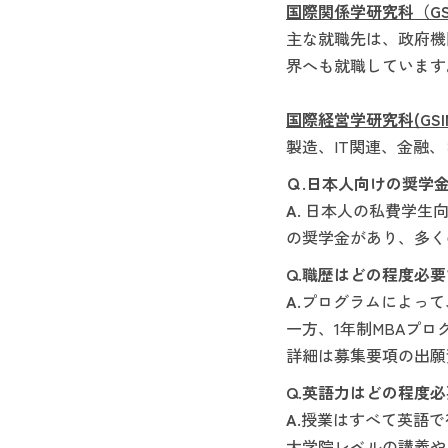
国際関係学研究科（GS
主な就職先は、政府機
界へも就職しています
国際経営学研究科(GSI
製造、IT関連、金融
Ｑ.日本人向けの奨学
A.
日本人の私費学生
の奨学金があり、多く
Q.職歴はどの程度必
A.
プログラムによって
一方、1年制MBAプロ
詳細は募集要項の出願
Q.英語力はどの程度
A.
授業はすべて英語で行わ
大学院レベルの講義や