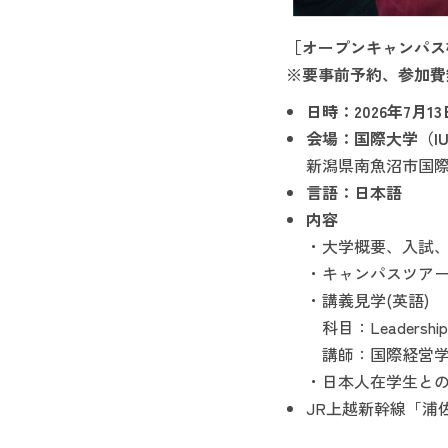
［オープンキャンパス
※要事前予約、参加費
日時：2026年7月13日(月
会場：国際大学（I
新潟県南魚沼市国際
言語：日本語
内容
・大学概要、入試、
・キャンパスツア
・講義見学(英語)
科目：Leadership 
講師：国際経営学研
・日本人在学生と
JR上越新幹線「浦