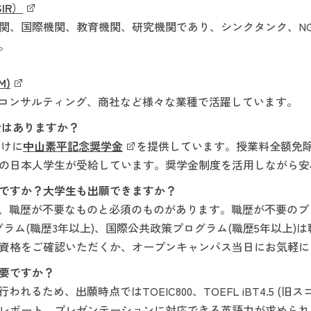
IR）
関、国際機関、教育機関、研究機関であり、シンクタンク、N
。
M)
、コンサルティング、商社など様々な業種で活躍しています。
金はありますか？
向けに
中山素平記念奨学金
を提供しています。授業料全額免除（N
の日本人学生が受給しています。奨学金制度を活用しながら安
要ですか？大学生も出願できますか？
、職歴が不要なものと必須のものがあります。職歴が不要のプ
グラム(職歴3年以上)、国際公共政策プログラム(職歴5年以上)
資格をご確認いただくか、オープンキャンパス当日にお気軽に
必要ですか？
れるため、出願時点ではTOEIC800、TOEFL iBT4.5 (旧ス
レポート、プレゼンテーションに対応できる英語力が求められ